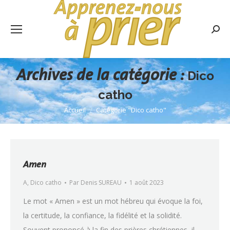
Rech
:
Archives de la catégorie :
Dico
catho
Accueil
Catégorie "Dico catho"
Vous êtes ici :
Amen
A
,
Dico catho
Par
Denis SUREAU
1 août 2023
Le mot « Amen » est un mot hébreu qui évoque la foi,
la certitude, la confiance, la fidélité et la solidité.
Souvent prononcé à la fin des prières chrétiennes, il