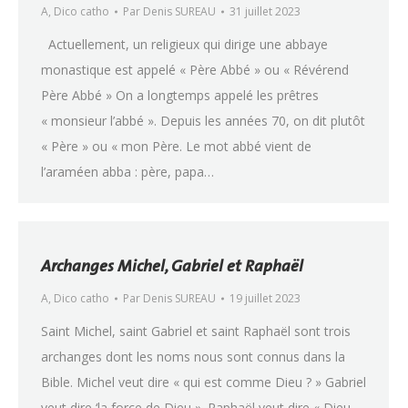
A
,
Dico catho
Par
Denis SUREAU
31 juillet 2023
Actuellement, un religieux qui dirige une abbaye
monastique est appelé « Père Abbé » ou « Révérend
Père Abbé » On a longtemps appelé les prêtres
« monsieur l’abbé ». Depuis les années 70, on dit plutôt
« Père » ou « mon Père. Le mot abbé vient de
l’araméen abba : père, papa…
Archanges Michel, Gabriel et Raphaël
A
,
Dico catho
Par
Denis SUREAU
19 juillet 2023
Saint Michel, saint Gabriel et saint Raphaël sont trois
archanges dont les noms nous sont connus dans la
Bible. Michel veut dire « qui est comme Dieu ? » Gabriel
veut dire ‘la force de Dieu ». Raphaël veut dire « Dieu