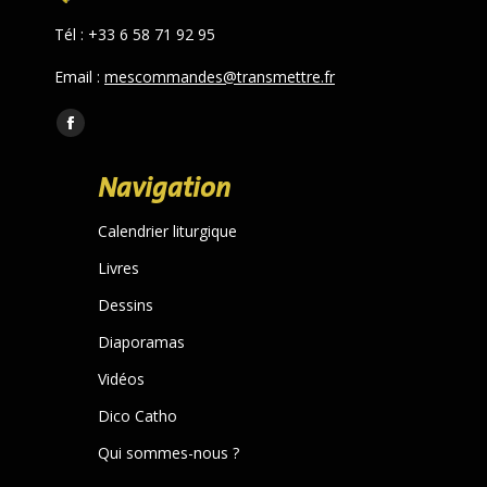
Tél : +33 6 58 71 92 95
Email :
mescommandes@transmettre.fr
Trouvez nous sur :
Facebook
page
Navigation
opens
in
Calendrier liturgique
new
Livres
window
Dessins
Diaporamas
Vidéos
Dico Catho
Qui sommes-nous ?