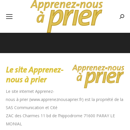
Rech
:
Vous êtes ici :
Le site Apprenez-
nous à prier
Le site internet Apprenez-
nous à prier (www.appreneznousaprier.fr) est la propriété de la
SAS Communication et Cité
ZAC des Charmes 11 bd de l’hippodrome 71600 PARAY LE
MONIAL