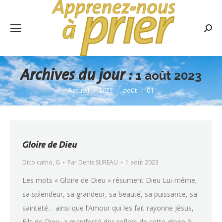
Rech
:
Archives du jour :
1 août 2023
Accueil
2023
août
01
Vous êtes ici :
Gloire de Dieu
Dico catho
,
G
Par
Denis SUREAU
1 août 2023
Les mots « Gloire de Dieu » résument Dieu Lui-même,
sa splendeur, sa grandeur, sa beauté, sa puissance, sa
sainteté… ainsi que l’Amour qui les fait rayonne Jésus,
Fils de Dieu, a manifesté des reflets de cette gloire à