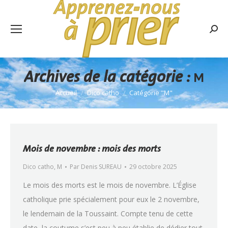
Rech
:
Archives de la catégorie :
M
Accueil
Dico catho
Catégorie "M"
Vous êtes ici :
Mois de novembre : mois des morts
Dico catho
,
M
Par
Denis SUREAU
29 octobre 2025
Le mois des morts est le mois de novembre. L’Église
catholique prie spécialement pour eux le 2 novembre,
le lendemain de la Toussaint. Compte tenu de cette
date, la coutume s’est peu à peu établie de dédier tout