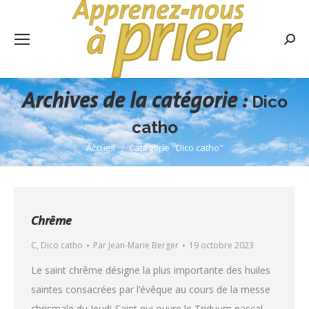
Rech
:
Archives de la catégorie :
Dico
catho
Accueil
Catégorie "Dico catho"
Vous êtes ici :
Chrême
C
,
Dico catho
Par
Jean-Marie Berger
19 octobre 2023
Le saint chrême désigne la plus importante des huiles
saintes consacrées par l’évêque au cours de la messe
chrismale du Jeudi-Saint qui ouvre le Triduum pascal.