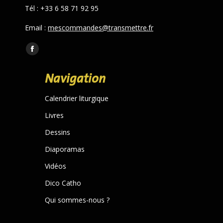
Tél : +33 6 58 71 92 95
Email :
mescommandes@transmettre.fr
Trouvez nous sur :
Facebook
page
Navigation
opens
in
Calendrier liturgique
new
Livres
window
Dessins
Diaporamas
Vidéos
Dico Catho
Qui sommes-nous ?