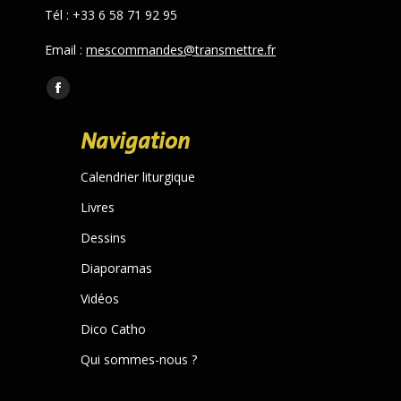
Tél : +33 6 58 71 92 95
Email :
mescommandes@transmettre.fr
Trouvez nous sur :
Facebook
page
Navigation
opens
in
Calendrier liturgique
new
Livres
window
Dessins
Diaporamas
Vidéos
Dico Catho
Qui sommes-nous ?