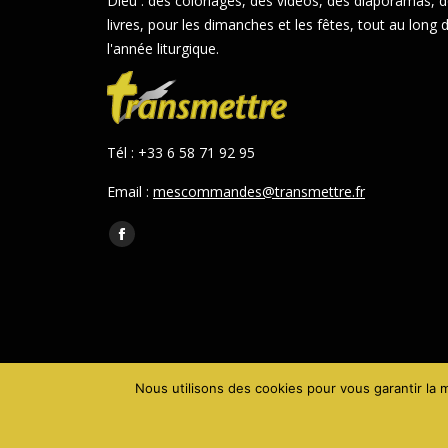
Dieu : des coloriages, des vidéos, des diaporamas, 
livres, pour les dimanches et les fêtes, tout au long 
l'année liturgique.
Tél : +33 6 58 71 92 95
Email :
mescommandes@transmettre.fr
Trouvez nous sur :
Facebook
page
opens
in
new
window
Nous utilisons des cookies pour vous garantir la m