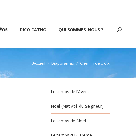
DICO CATHO
QUI SOMMES-NOUS ?
Facebook
Twitter
Pinterest
Instagram
Recherch
page
page
page
page
:
opens
opens
opens
opens
ÉOS
DICO CATHO
QUI SOMMES-NOUS ?
Recherch
in
in
in
in
:
new
new
new
new
window
window
window
window
Accueil
Diaporamas
Chemin de croix
Vous êtes ici :
Le temps de l’Avent
Noël (Nativité du Seigneur)
Le temps de Noël
Le temps du Carême