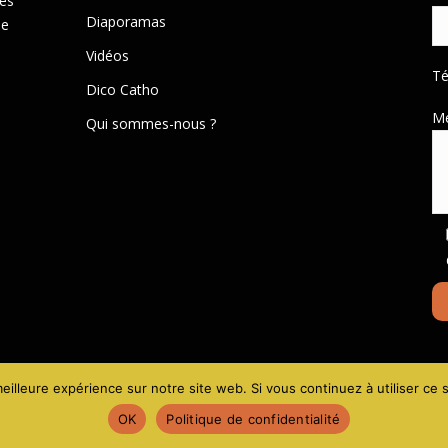
des
Diaporamas
de
Vidéos
T
Dico Catho
M
Qui sommes-nous ?
Mentions lé
eilleure expérience sur notre site web. Si vous continuez à utiliser ce
OK
Politique de confidentialité
Social media & sharing icons powered by
UltimatelySocial