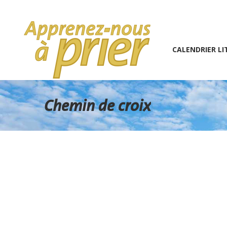
1 (234) 567-891
info@the7psy.com
Monday – 
CALENDRIER LITURGIQU
CALENDRIER LI
Chemin de croix