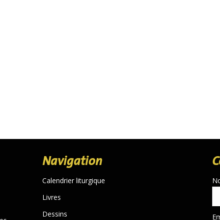
Navigation
C
Calendrier liturgique
N
Livres
Dessins
Em