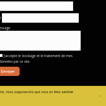
él
essage
J'accepte le stockage et le traitement de mes
données par ce site.
gales - Politique de confidentialité
-
Création site VIVE la VIE !
 site, nous supposerons que vous en êtes satisfait.