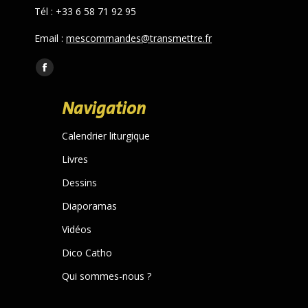
Tél : +33 6 58 71 92 95
Email :
mescommandes@transmettre.fr
Trouvez nous sur :
Facebook
page
Navigation
opens
in
Calendrier liturgique
new
Livres
window
Dessins
Diaporamas
Vidéos
Dico Catho
Qui sommes-nous ?