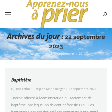
Rech
:
Archives du jour :
22 septembre
2023
Accueil
2023
septembre
22
Vous êtes ici :
Baptistère
B
,
Dico catho
Par
Jean-Marie Berger
22 septembre 2023
Endroit affecté à l’administration du sacrement de
baptême, par lequel on devient enfant de Dieu. Les
baptistères ont été des édifices construits à proximité