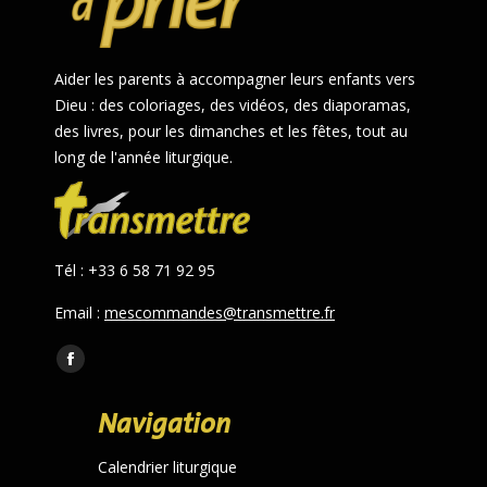
Aider les parents à accompagner leurs enfants vers
Dieu : des coloriages, des vidéos, des diaporamas,
des livres, pour les dimanches et les fêtes, tout au
long de l'année liturgique.
Tél : +33 6 58 71 92 95
Email :
mescommandes@transmettre.fr
Trouvez nous sur :
Facebook
page
Navigation
opens
in
Calendrier liturgique
new