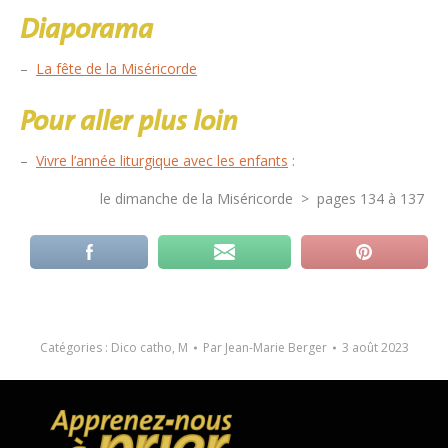
Diaporama
–
La fête de la Miséricorde
Pour aller plus loin
–
Vivre l’année liturgique avec les enfants
:
le dimanche de la Miséricorde > pages 134 à 137
Catégories :
Dico catho
,
M
Par
Jean-Marie Berger
3 août 2023