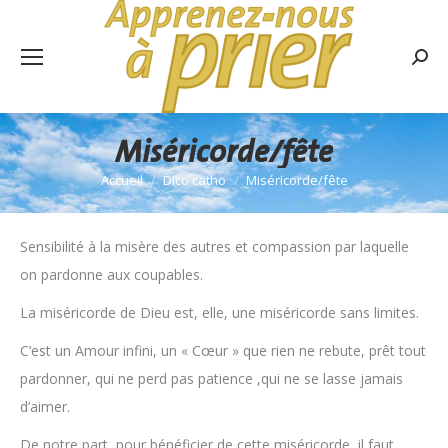
Rech
:
Miséricorde/fête
Accueil
Dico catho
Miséricorde/fête
Vous êtes ici :
Sensibilité à la misère des autres et compassion par laquelle
on pardonne aux coupables.
La miséricorde de Dieu est, elle, une miséricorde sans limites.
C’est un Amour infini, un « Cœur » que rien ne rebute, prêt tout
pardonner, qui ne perd pas patience ,qui ne se lasse jamais
d’aimer.
De notre part, pour bénéficier de cette miséricorde, il faut