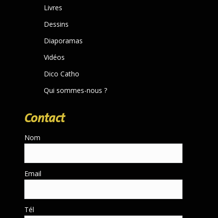
Livres
window
Dessins
Diaporamas
Vidéos
Dico Catho
Qui sommes-nous ?
Contact
Nom
Email
Tél