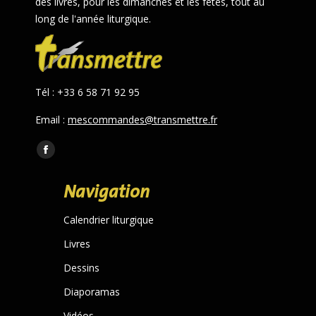
des livres, pour les dimanches et les fêtes, tout au
long de l'année liturgique.
Tél : +33 6 58 71 92 95
Email :
mescommandes@transmettre.fr
Trouvez nous sur :
Facebook
page
Navigation
opens
in
Calendrier liturgique
new
Livres
window
Dessins
Diaporamas
Vidéos