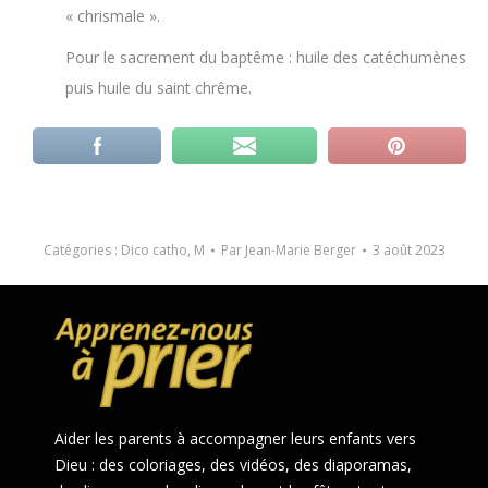
« chrismale ».
Pour le sacrement du baptême : huile des catéchumènes
puis huile du saint chrême.
Catégories :
Dico catho
,
M
Par
Jean-Marie Berger
3 août 2023
Aider les parents à accompagner leurs enfants vers
Dieu : des coloriages, des vidéos, des diaporamas,