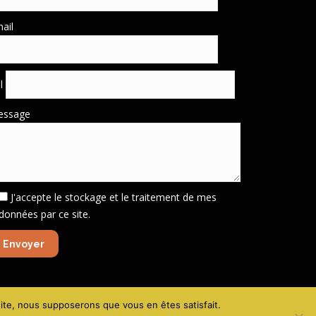
ail
él
essage
J'accepte le stockage et le traitement de mes
données par ce site.
gales - Politique de confidentialité
-
Création site VIVE la VIE !
 site, nous supposerons que vous en êtes satisfait.