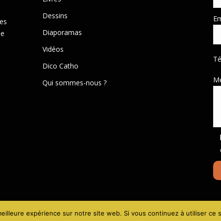
Dessins
Em
des
Diaporamas
de
Vidéos
T
Dico Catho
M
Qui sommes-nous ?
Mentions lé
eilleure expérience sur notre site web. Si vous continuez à utiliser ce