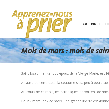
1 (234) 567-891
info@the7psy.com
Monday – 
CALENDRIER LITURGIQU
CALENDRIER LI
Mois de mars : mois de sain
Saint Joseph, en tant qu’époux de la Vierge Marie, est fêt
À cause de cette date, la coutume s’est peu à peu établ
Au cours de ce mois, les catholiques s’efforcent de mie
Pour « marquer » ce mois, une grande liberté est donné