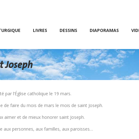
Friday 10 AM – 8 PM
E
LIVRES
DESSINS
DIAPORAMAS
VIDÉOS
TURGIQUE
LIVRES
DESSINS
DIAPORAMAS
VID
t Joseph
é par l’Église catholique le 19 mars.
ie de faire du mois de mars le mois de saint Joseph.
ux aimer et de mieux honorer saint Joseph.
e aux personnes, aux familles, aux paroisses…