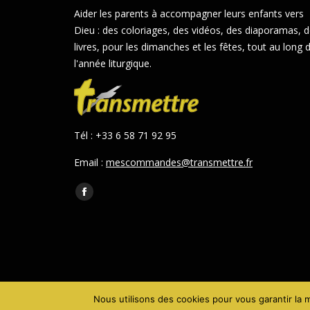
Aider les parents à accompagner leurs enfants vers
Dieu : des coloriages, des vidéos, des diaporamas, 
livres, pour les dimanches et les fêtes, tout au long 
l'année liturgique.
Tél : +33 6 58 71 92 95
Email :
mescommandes@transmettre.fr
Trouvez nous sur :
Facebook
page
opens
in
new
window
Nous utilisons des cookies pour vous garantir la m