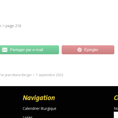
h > page 216
Partager par e-mail
Epingler
Par
Jean-Marie Berger
7 septembre 2023
Navigation
C
Calendrier liturgique
N
Livres