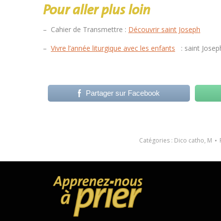
Pour aller plus loin
– Cahier de Transmettre :
Découvrir saint Joseph
–
Vivre l’année liturgique avec les enfants
: saint Josep
Partager sur Facebook
Catégories :
Dico catho
,
M