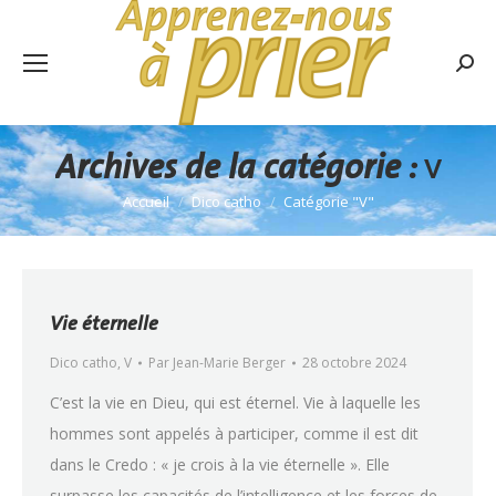
Rech
:
Archives de la catégorie :
V
Accueil
Dico catho
Catégorie "V"
Vous êtes ici :
Vie éternelle
Dico catho
,
V
Par
Jean-Marie Berger
28 octobre 2024
C’est la vie en Dieu, qui est éternel. Vie à laquelle les
hommes sont appelés à participer, comme il est dit
dans le Credo : « je crois à la vie éternelle ». Elle
surpasse les capacités de l’intelligence et les forces de