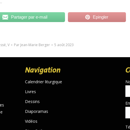
r…
Partager par e-mail
Epingler
assé
,
V
Par
Jean-Marie Berger
5 août 2023
Navigation
C
Calendrier liturgique
N
Livres
Dessins
Em
des
Diaporamas
de
Vidéos
T