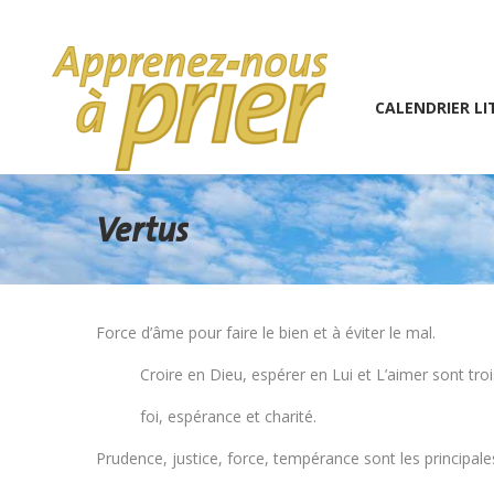
1 (234) 567-891
info@the7psy.com
Monday – 
CALENDRIER LITURGIQU
CALENDRIER LI
Vertus
Force d’âme pour faire le bien et à éviter le mal.
Croire en Dieu, espérer en Lui et L’aimer sont tr
foi, espérance et charité.
Prudence, justice, force, tempérance sont les principal