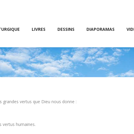
Friday 10 AM – 8 PM
E
LIVRES
DESSINS
DIAPORAMAS
VIDÉOS
TURGIQUE
LIVRES
DESSINS
DIAPORAMAS
VID
ois grandes vertus que Dieu nous donne :
es vertus humaines.