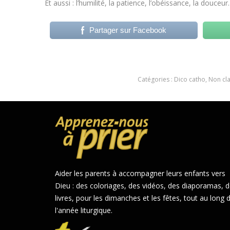
Et aussi : l’humilité, la patience, l’obéissance, la douceu
Partager sur Facebook
Catégories :
Dico catho
,
Non cl
Aider les parents à accompagner leurs enfants vers
Dieu : des coloriages, des vidéos, des diaporamas, 
livres, pour les dimanches et les fêtes, tout au long 
l'année liturgique.