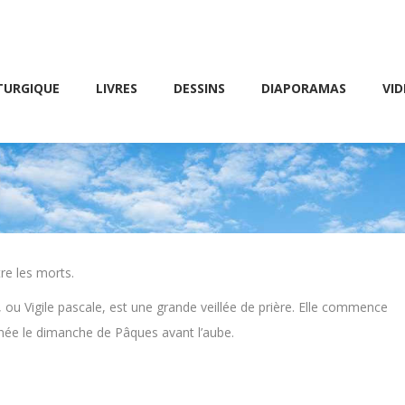
Friday 10 AM – 8 PM
E
LIVRES
DESSINS
DIAPORAMAS
VIDÉOS
TURGIQUE
LIVRES
DESSINS
DIAPORAMAS
VID
re les morts.
, ou Vigile pascale, est une grande veillée de prière. Elle commence
minée le dimanche de Pâques avant l’aube.