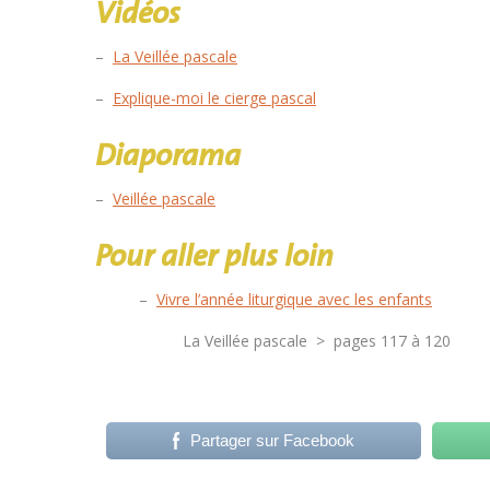
Vidéos
–
La Veillée pascale
–
Explique-moi le cierge pascal
Diaporama
–
Veillée pascale
Pour aller plus loin
–
Vivre l’année liturgique avec les enfants
La Veillée pascale > pages 117 à 120
Partager sur Facebook