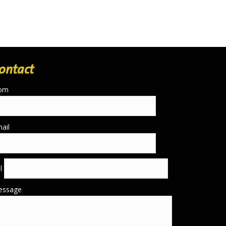
ontact
om
ail
él
essage