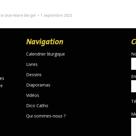
Par
Jean-Marie Berger
1 septembre 2023
Navigation
C
Calendrier liturgique
N
Livres
Dessins
Em
des
Diaporamas
de
Vidéos
T
Dico Catho
M
Qui sommes-nous ?