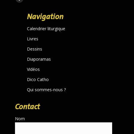
Facebook
page
Navigation
opens
in
Calendrier liturgique
new
Livres
window
Dessins
Diaporamas
Vidéos
Dico Catho
Qui sommes-nous ?
Contact
Nom