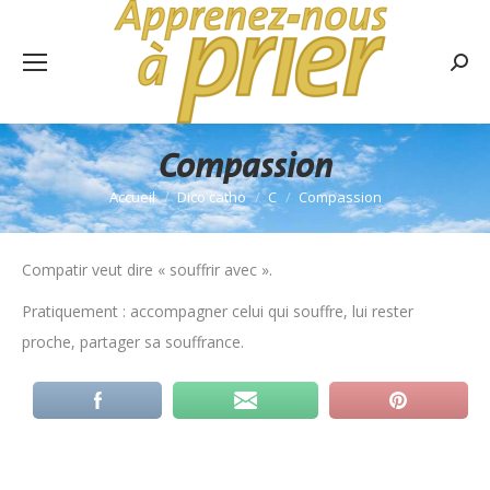
Rech
:
Compassion
Accueil
Dico catho
C
Compassion
Vous êtes ici :
Compatir veut dire « souffrir avec ».
Pratiquement : accompagner celui qui souffre, lui rester
proche, partager sa souffrance.