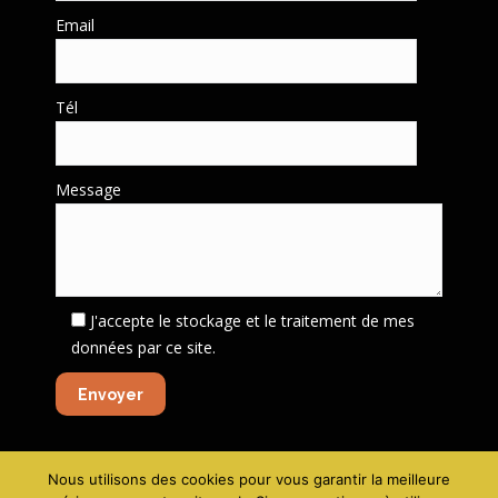
Email
Tél
Message
J'accepte le stockage et le traitement de mes
données par ce site.
Nous utilisons des cookies pour vous garantir la meilleure
Mentions légales - Politique de confidentialité
-
Création site