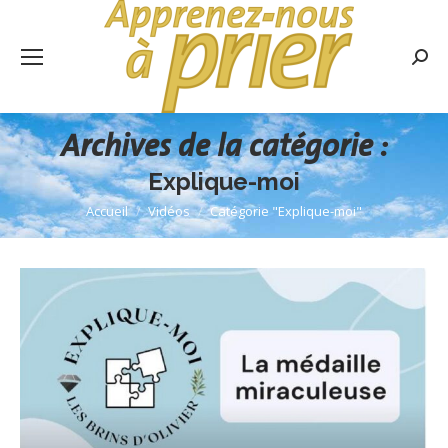
Rech
:
Archives de la catégorie :
Explique-moi
Accueil
Vidéos
Catégorie "Explique-moi"
Vous êtes ici :