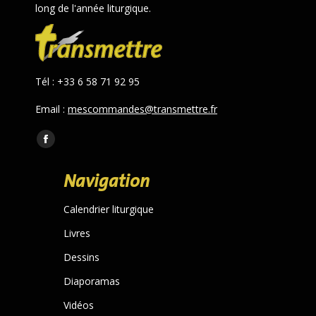
long de l'année liturgique.
Tél : +33 6 58 71 92 95
Email :
mescommandes@transmettre.fr
Trouvez nous sur :
Facebook
page
Navigation
opens
in
Calendrier liturgique
new
Livres
window
Dessins
Diaporamas
Vidéos