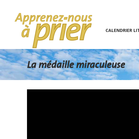
1 (234) 567-891
info@the7psy.com
Monday – 
CALENDRIER LITURGIQU
CALENDRIER LI
La médaille miraculeuse