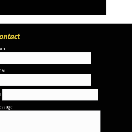
ontact
om
ail
él
essage