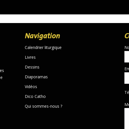
Navigation
C
Calendrier liturgique
N
Livres
Dessins
Em
des
Diaporamas
de
Vidéos
T
Dico Catho
M
Qui sommes-nous ?