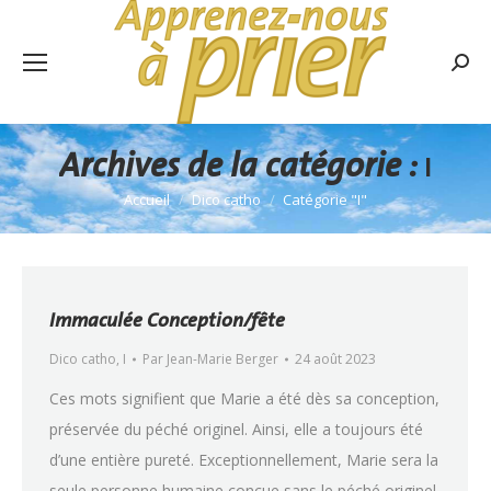
Rech
:
Archives de la catégorie :
I
Accueil
Dico catho
Catégorie "I"
Vous êtes ici :
Immaculée Conception/fête
Dico catho
,
I
Par
Jean-Marie Berger
24 août 2023
Ces mots signifient que Marie a été dès sa conception,
préservée du péché originel. Ainsi, elle a toujours été
d’une entière pureté. Exceptionnellement, Marie sera la
seule personne humaine conçue sans le péché originel.