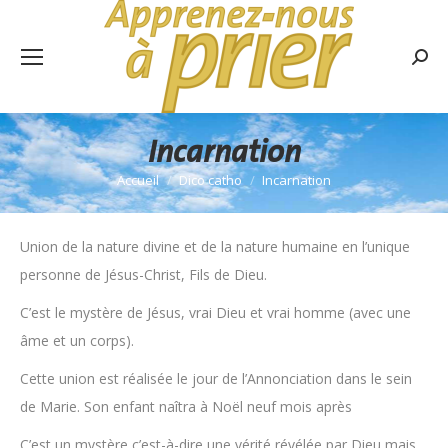
Rech
:
Incarnation
Accueil
Dico catho
Incarnation
Vous êtes ici :
Union de la nature divine et de la nature humaine en l’unique
personne de Jésus-Christ, Fils de Dieu.
C’est le mystère de Jésus, vrai Dieu et vrai homme (avec une
âme et un corps).
Cette union est réalisée le jour de l’Annonciation dans le sein
de Marie. Son enfant naîtra à Noël neuf mois après
C’est un mystère c’est-à-dire une vérité révélée par Dieu mais