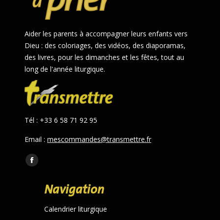
Aider les parents à accompagner leurs enfants vers
Dieu : des coloriages, des vidéos, des diaporamas,
des livres, pour les dimanches et les fêtes, tout au
long de l'année liturgique.
Tél : +33 6 58 71 92 95
Email :
mescommandes@transmettre.fr
Trouvez nous sur :
Facebook
page
Navigation
opens
in
Calendrier liturgique
new