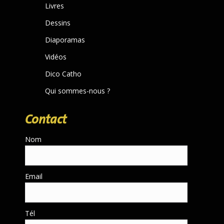
Livres
window
Dessins
Diaporamas
Vidéos
Dico Catho
Qui sommes-nous ?
Contact
Nom
Email
Tél