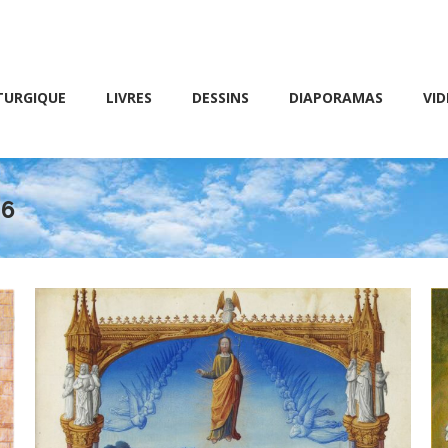
Friday 10 AM – 8 PM
E
LIVRES
DESSINS
DIAPORAMAS
VIDÉOS
TURGIQUE
LIVRES
DESSINS
DIAPORAMAS
VID
26