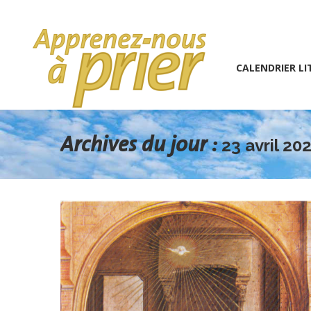
1 (234) 567-891
info@the7psy.com
Monday – 
CALENDRIER LITURGIQU
CALENDRIER LI
Archives du jour :
23 avril 20