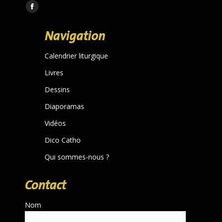
Trouvez nous sur :
Facebook
page
Navigation
opens
in
Calendrier liturgique
new
Livres
window
Dessins
Diaporamas
Vidéos
Dico Catho
Qui sommes-nous ?
Contact
Nom