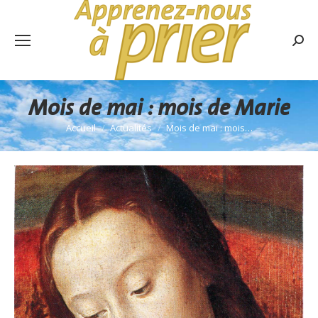
Rech
:
Mois de mai : mois de Marie
Accueil
Actualités
Mois de mai : mois…
Vous êtes ici :