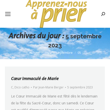
Rech
:
Archives du jour :
5 septembre
2023
Accueil
2023
septembre
05
Vous êtes ici :
Cœur Immaculé de Marie
C
,
Dico catho
Par
Jean-Marie Berger
5 septembre 2023
Le Cœur Immaculé de Marie est fêté dès le lendemain
de la fête du Sacré-Cœur, donc un samedi. Ce Cœur
est qualifié d’Immaculé parce que Marie en prévision