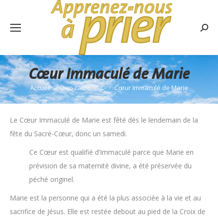
Rech
:
Cœur Immaculé de Marie
Accueil
Dico catho
C
Cœur Immaculé de Marie
Vous êtes ici :
Le Cœur Immaculé de Marie est fêté dès le lendemain de la
fête du Sacré-Cœur, donc un samedi.
Ce Cœur est qualifié d’Immaculé parce que Marie en
prévision de sa maternité divine, a été préservée du
péché originel.
Marie est la personne qui a été la plus associée à la vie et au
sacrifice de Jésus. Elle est restée debout au pied de la Croix de