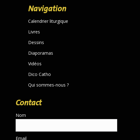
page
Navigation
opens
in
Calendrier liturgique
new
Livres
window
Dessins
Diaporamas
Vidéos
Dico Catho
Qui sommes-nous ?
Contact
Nom
Email