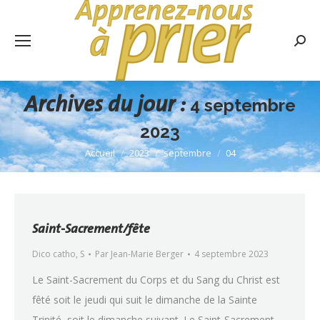
Rech
:
Archives du jour :
4 septembre
2023
Accueil
2023
septembre
04
Vous êtes ici :
Saint-Sacrement/fête
Dico catho
,
S
Par
Jean-Marie Berger
4 septembre 2023
Le Saint-Sacrement du Corps et du Sang du Christ est
fêté soit le jeudi qui suit le dimanche de la Sainte
Trinité, soit le dimanche suivant. Le Saint-Sacrement