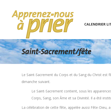
1 (234) 567-891
info@the7psy.com
Monday – 
CALENDRIER LITURGIQU
CALENDRIER LI
Saint-Sacrement/fête
Le Saint-Sacrement du Corps et du Sang du Christ est fêté 
dimanche suivant.
Le Saint-Sacrement contient, sous les apparences 
Corps, Sang, son Âme et sa Divinité. Il a été institu
La célébration de cette fête, appelée aussi Fête-Dieu, a 