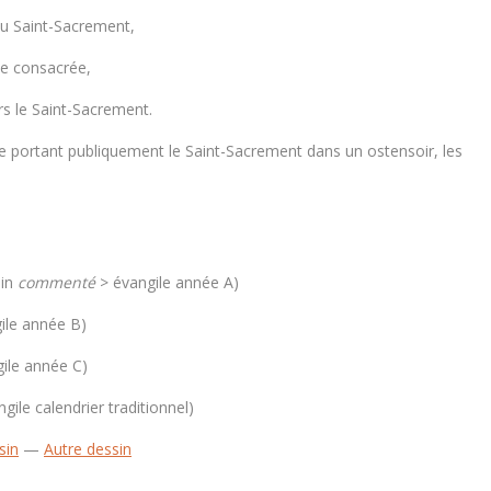
du Saint-Sacrement,
tie consacrée,
rs le Saint-Sacrement.
re portant publiquement le Saint-Sacrement dans un ostensoir, les
in
commenté
> évangile année A)
ile année B)
ile année C)
gile calendrier traditionnel)
sin
—
Autre dessin