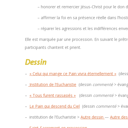
– honorer et remercier Jésus-Christ pour le don 
– affirmer la foi en sa présence réelle dans l’hos
– réparer les agressions et les indifférences enve
Elle est marquée par une procession. En suivant le prêt
participants chantent et prient.
Dessin
–
« Celui qui mange ce Pain vivra éternellement »
(dess
–
Institution de l’Eucharistie
(dessin
commenté
> évang
–
« Tous furent rassasiés »
(dessin
commenté
> évang
–
Le Pain qui descend du Ciel
(dessin
commenté
> évan
– institution de l’Eucharistie >
Autre dessin
—
Autre des
–
Saint-Sacrement en procession