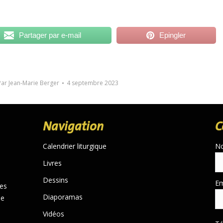
Partager par e-mail
Epingler
Par
Jean-Marie Berger
4 septembre 2023
Navigation
C
Calendrier liturgique
N
Livres
Dessins
Em
des
Diaporamas
de
Vidéos