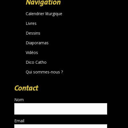
Navigation
opens
in
Calendrier liturgique
new
Livres
window
Dessins
Diaporamas
Vidéos
Dico Catho
Qui sommes-nous ?
Contact
Nom
Email