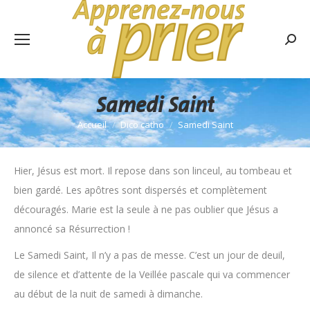
Rech
:
Samedi Saint
Accueil
Dico catho
Samedi Saint
Vous êtes ici :
Hier, Jésus est mort. Il repose dans son linceul, au tombeau et
bien gardé. Les apôtres sont dispersés et complètement
découragés. Marie est la seule à ne pas oublier que Jésus a
annoncé sa Résurrection !
Le Samedi Saint, Il n’y a pas de messe. C’est un jour de deuil,
de silence et d’attente de la Veillée pascale qui va commencer
au début de la nuit de samedi à dimanche.