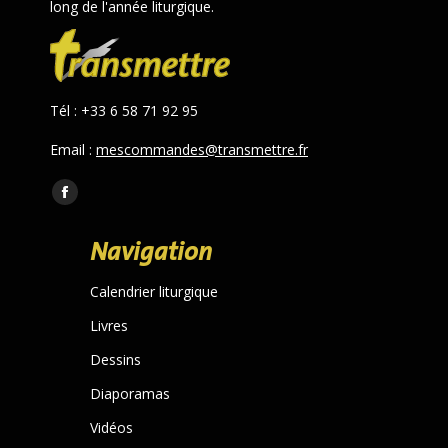
long de l'année liturgique.
Tél : +33 6 58 71 92 95
Email :
mescommandes@transmettre.fr
Trouvez nous sur :
Facebook
page
Navigation
opens
in
Calendrier liturgique
new
Livres
window
Dessins
Diaporamas
Vidéos