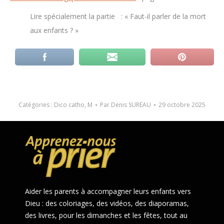
Lire spécialement la partie : « Faut-il parler de la mort
aux enfants ? »
Catégories :
Dico catho
,
M
Par
Denis SUREAU
29 octobre 2025
Aider les parents à accompagner leurs enfants vers
Dieu : des coloriages, des vidéos, des diaporamas,
des livres, pour les dimanches et les fêtes, tout au