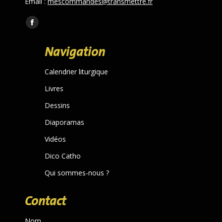
Email :
mescommandes@transmettre.fr
Trouvez nous sur :
Facebook
page
Navigation
opens
in
Calendrier liturgique
new
Livres
window
Dessins
Diaporamas
Vidéos
Dico Catho
Qui sommes-nous ?
Contact
Nom