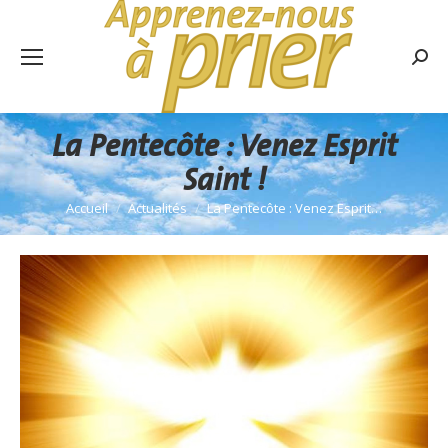
Rech
:
La Pentecôte : Venez Esprit
Saint !
Accueil
Actualités
La Pentecôte : Venez Esprit…
Vous êtes ici :