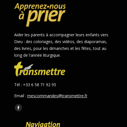
Aider les parents à accompagner leurs enfants vers
Dieu : des coloriages, des vidéos, des diaporamas,
des livres, pour les dimanches et les fêtes, tout au
long de l'année liturgique.
Tél : +33 6 58 71 92 95
Email :
mescommandes@transmettre.fr
Trouvez nous sur :
Facebook
page
Navigation
opens