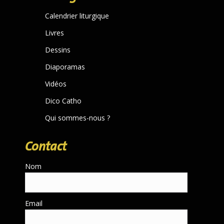
in
Calendrier liturgique
new
Livres
window
Dessins
Diaporamas
Vidéos
Dico Catho
Qui sommes-nous ?
Contact
Nom
Email