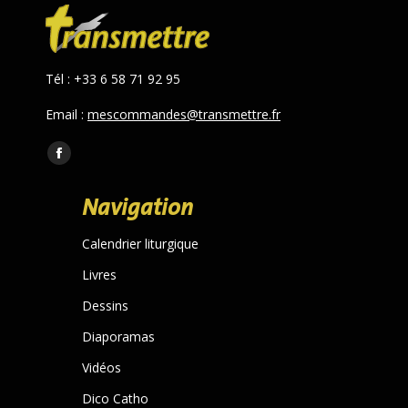
Tél : +33 6 58 71 92 95
Email :
mescommandes@transmettre.fr
Trouvez nous sur :
Facebook
page
Navigation
opens
in
Calendrier liturgique
new
Livres
window
Dessins
Diaporamas
Vidéos
Dico Catho