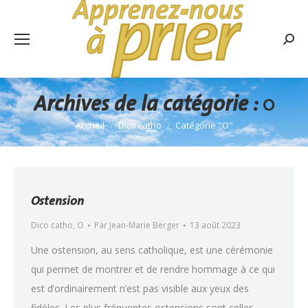
Rech
:
Archives de la catégorie :
O
Accueil
Dico catho
Catégorie "O"
Vous êtes ici :
Ostension
Dico catho
,
O
Par
Jean-Marie Berger
13 août 2023
Une ostension, au sens catholique, est une cérémonie
qui permet de montrer et de rendre hommage à ce qui
est d’ordinairement n’est pas visible aux yeux des
fidèles. Les plus fréquentes ostensions sont celles