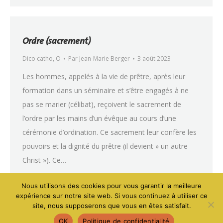
Ordre (sacrement)
Dico catho
,
O
Par
Jean-Marie Berger
3 août 2023
Les hommes, appelés à la vie de prêtre, après leur
formation dans un séminaire et s’être engagés à ne
pas se marier (célibat), reçoivent le sacrement de
l’ordre par les mains d’un évêque au cours d’une
cérémonie d’ordination. Ce sacrement leur confère les
pouvoirs et la dignité du prêtre (il devient » un autre
Christ »). Ce…
Nous utilisons des cookies pour vous garantir la meilleure
Mentions légales - Politique de confidentialité
-
Création site
expérience sur notre site web. Si vous continuez à utiliser ce
VIVE la VIE !
site, nous supposerons que vous en êtes satisfait.
OK
Politique de confidentialité