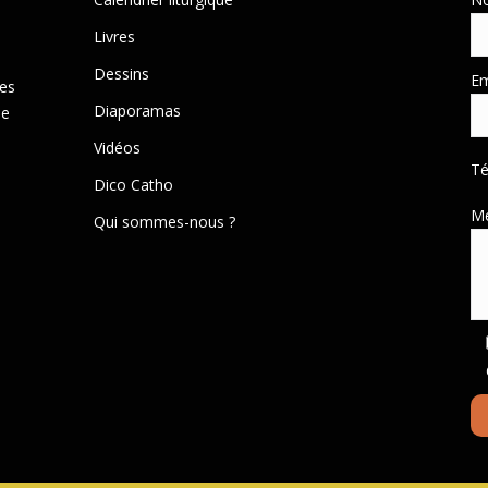
Livres
Dessins
Em
des
Diaporamas
de
Vidéos
T
Dico Catho
M
Qui sommes-nous ?