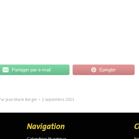
Partager par e-mail
Epingler
Par
Jean-Marie Berger
2 septembre 2023
Navigation
C
Calendrier liturgique
N