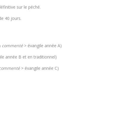
éfinitive sur le péché.
de 40 jours.
n
commenté
> évangile année A)
le année B et en traditionnel)
commenté
> évangile année C)