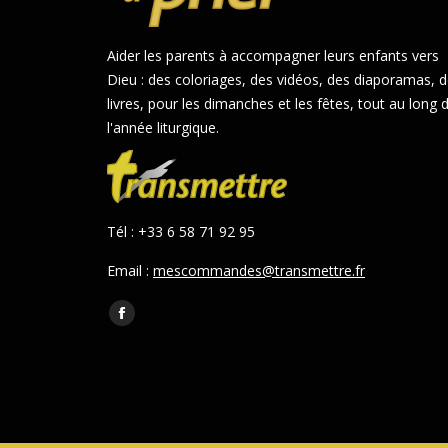
Aider les parents à accompagner leurs enfants vers
Dieu : des coloriages, des vidéos, des diaporamas, 
livres, pour les dimanches et les fêtes, tout au long 
l'année liturgique.
Tél : +33 6 58 71 92 95
Email :
mescommandes@transmettre.fr
Trouvez nous sur :
Facebook
page
opens
in
new