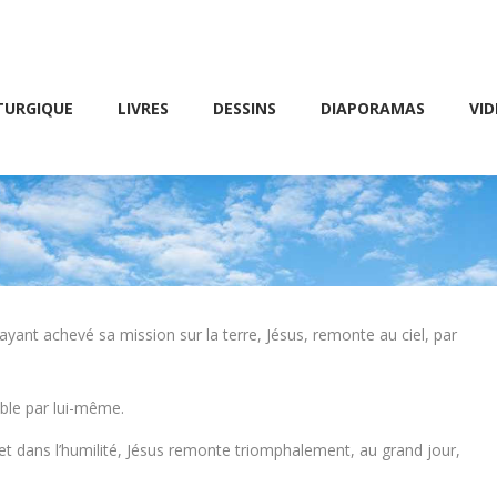
Friday 10 AM – 8 PM
E
LIVRES
DESSINS
DIAPORAMAS
VIDÉOS
TURGIQUE
LIVRES
DESSINS
DIAPORAMAS
VID
yant achevé sa mission sur la terre, Jésus, remonte au ciel, par
le par lui-même.
 et dans l’humilité, Jésus remonte triomphalement, au grand jour,