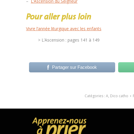
–
L’Ascension du Seigneur
Pour aller plus loin
Vivre l’année liturgique avec les enfants
> L’Ascension : pages 141 à 149
Partager sur Facebook
Catégories :
A
,
Dico catho