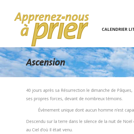
1 (234) 567-891
info@the7psy.com
Monday – 
CALENDRIER LITURGIQU
CALENDRIER LI
Ascension
40 jours après sa Résurrection le dimanche de Pâques, a
ses propres forces, devant de nombreux témoins.
Évènement unique dont aucun homme n’est capab
Descendu sur la terre dans le silence de la nuit de Noël
au Ciel d’où Il était venu.