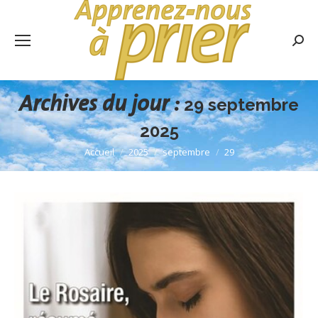
Rech
:
Archives du jour :
29 septembre
2025
Accueil
2025
septembre
29
Vous êtes ici :