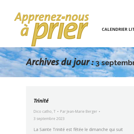
1 (234) 567-891
info@the7psy.com
Monday – 
CALENDRIER LITURGIQU
CALENDRIER LI
Archives du jour :
3 septemb
Trinité
Dico catho
,
T
Par
Jean-Marie Berger
3 septembre 2023
La Sainte Trinité est fêtée le dimanche qui suit