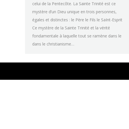
celui de la Pentecôte. La Sainte Trinité est ce
mystère d’un Dieu unique en trois personnes,
égales et distinctes : le Père le Fils le SaInt-Esprit
Ce mystère de la Sainte Trinité et la vérité
fondamentale à laquelle tout se ramène dans le
dans le christianisme…