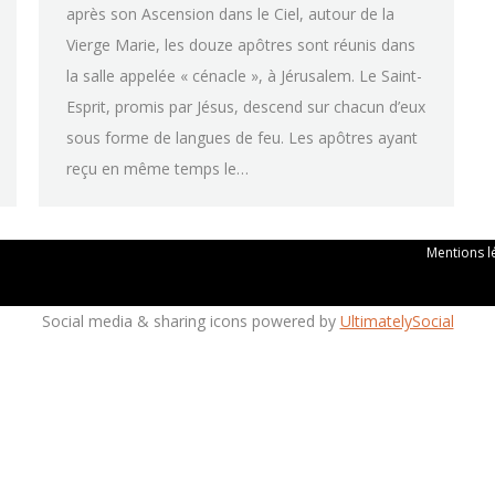
après son Ascension dans le Ciel, autour de la
Vierge Marie, les douze apôtres sont réunis dans
la salle appelée « cénacle », à Jérusalem. Le Saint-
Esprit, promis par Jésus, descend sur chacun d’eux
sous forme de langues de feu. Les apôtres ayant
reçu en même temps le…
Mentions lé
Social media & sharing icons powered by
UltimatelySocial