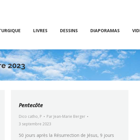
Friday 10 AM – 8 PM
E
LIVRES
DESSINS
DIAPORAMAS
VIDÉOS
TURGIQUE
LIVRES
DESSINS
DIAPORAMAS
VID
re 2023
Pentecôte
Dico catho
,
P
Par
Jean-Marie Berger
3 septembre 2023
50 jours après la Résurrection de Jésus, 9 jours