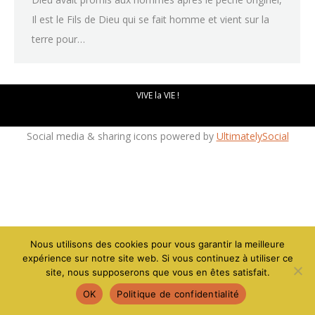
Il est le Fils de Dieu qui se fait homme et vient sur la
terre pour…
Mentions légales - Politique de confidentialité
-
Création site
VIVE la VIE !
Social media & sharing icons powered by
UltimatelySocial
Nous utilisons des cookies pour vous garantir la meilleure
expérience sur notre site web. Si vous continuez à utiliser ce
site, nous supposerons que vous en êtes satisfait.
OK
Politique de confidentialité