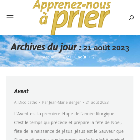
Rech
:
Archives du jour :
21 août 2023
Accueil
2023
août
21
Vous êtes ici :
Avent
A
,
Dico catho
Par
Jean-Marie Berger
21 août 2023
L’Avent est la première étape de l’année liturgique.
C’est le temps qui précède et prépare la fête de Noël,
fête de la naissance de Jésus. Jésus est le Sauveur que
Dieu avait promis aux hommes après le péché originel,