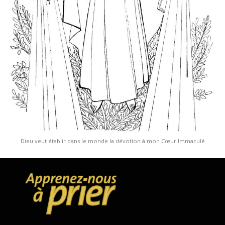
Dieu veut établir dans le monde la dévotion à mon Cœur Immaculé