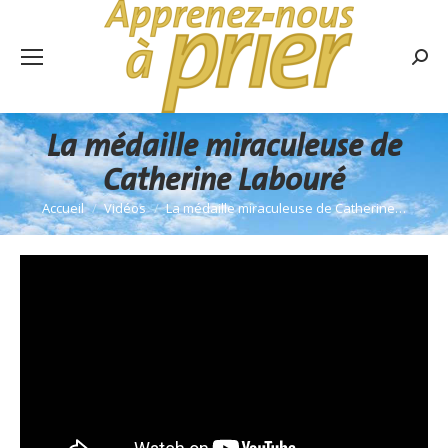
Rech
:
La médaille miraculeuse de
Catherine Labouré
Accueil
Vidéos
La médaille miraculeuse de Catherine…
Vous êtes ici :