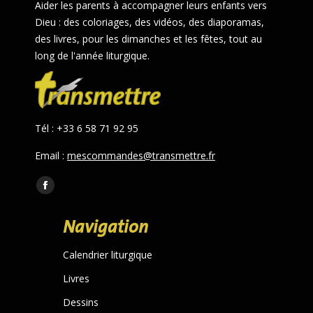
Aider les parents à accompagner leurs enfants vers
Dieu : des coloriages, des vidéos, des diaporamas,
des livres, pour les dimanches et les fêtes, tout au
long de l'année liturgique.
Tél : +33 6 58 71 92 95
Email :
mescommandes@transmettre.fr
Trouvez nous sur :
Facebook
page
Navigation
opens
in
Calendrier liturgique
new
Livres
window
Dessins