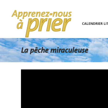
1 (234) 567-891
info@the7psy.com
Monday – 
CALENDRIER LITURGIQU
CALENDRIER LI
La pêche miraculeuse