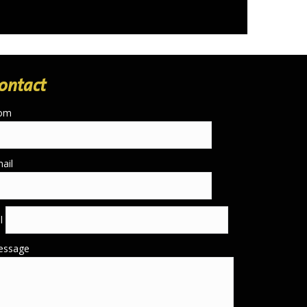
ontact
om
ail
él
essage