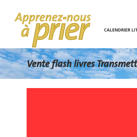
1 (234) 567-891
info@the7psy.com
Monday – 
CALENDRIER LITURGIQU
CALENDRIER LI
Vente flash livres Transmet