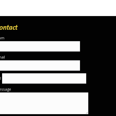
ontact
om
ail
él
essage