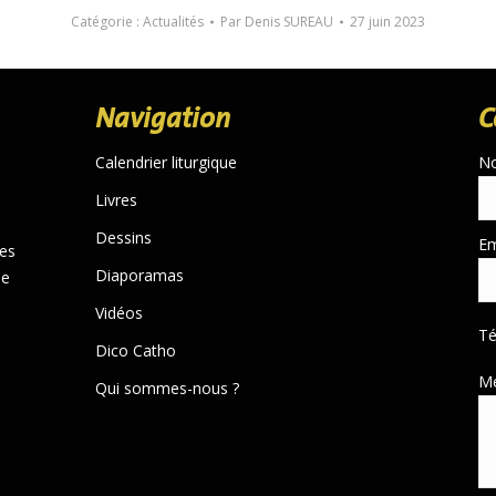
Catégorie :
Actualités
Par
Denis SUREAU
27 juin 2023
Navigation
C
Calendrier liturgique
N
Livres
Dessins
Em
des
Diaporamas
de
Vidéos
T
Dico Catho
M
Qui sommes-nous ?