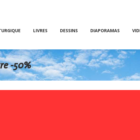
Friday 10 AM – 8 PM
E
LIVRES
DESSINS
DIAPORAMAS
VIDÉOS
TURGIQUE
LIVRES
DESSINS
DIAPORAMAS
VID
tre -50%