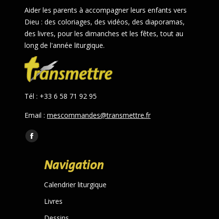
Aider les parents à accompagner leurs enfants vers
Dieu : des coloriages, des vidéos, des diaporamas,
des livres, pour les dimanches et les fêtes, tout au
long de l'année liturgique.
Tél : +33 6 58 71 92 95
Email :
mescommandes@transmettre.fr
Trouvez nous sur :
Facebook
page
Navigation
opens
in
Calendrier liturgique
new
Livres
window
Dessins