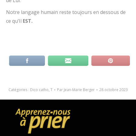
de Lui.
Notre langage humain reste toujours en dessous de
ce qu’Il
EST.
Catégories :
Dico catho
,
T
Par
Jean-Marie Berger
28 octobre 2023