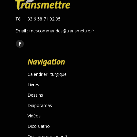
Tél : +33 6 58 71 92 95
Email :
mescommandes@transmettre.fr
Trouvez nous sur :
Facebook
page
Navigation
opens
in
Calendrier liturgique
new
Livres
window
Dessins
Diaporamas
Vidéos
Dico Catho
Qui sommes-nous ?