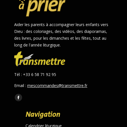
Aider les parents à accompagner leurs enfants vers
Dieu : des coloriages, des vidéos, des diaporamas,
des livres, pour les dimanches et les fêtes, tout au
long de l'année liturgique.
Tél : +33 6 58 71 92 95
Email :
mescommandes@transmettre.fr
Trouvez nous sur :
Facebook
page
Navigation
opens
in
Calendrier liturgique