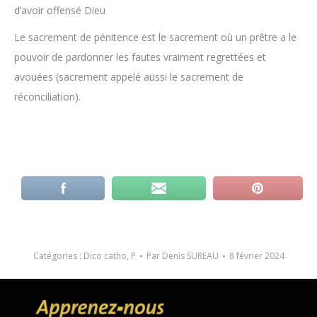
d’avoir offensé Dieu
Le sacrement de pénitence est le sacrement où un prêtre a le
pouvoir de pardonner les fautes vraiment regrettées et
avouées (sacrement appelé aussi le sacrement de
réconciliation).
Catégories :
Dico catho
,
P
Par
Denis SUREAU
8 février 2024