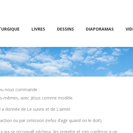
Friday 10 AM – 8 PM
E
LIVRES
DESSINS
DIAPORAMAS
VIDÉOS
TURGIQUE
LIVRES
DESSINS
DIAPORAMAS
VID
Dieu nous commande :
ous-mêmes, avec Jésus comme modèle.
i a donnée de Le suivre et de L’aimer.
action ou par omission (refus d’agir quand on le doit).
i qui se reconnaît pécheur, les regrette et s’en confesse à un