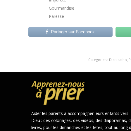
Gourmandise
Paresse
Partager sur Facebook
Catégories :
Dico catho
,
P
Aider les parents à accompagner leurs enfants vers
Dieu : des coloriages, des vidéos, des diaporamas, 
livres, pour les dimanches et les fêtes, tout au long 