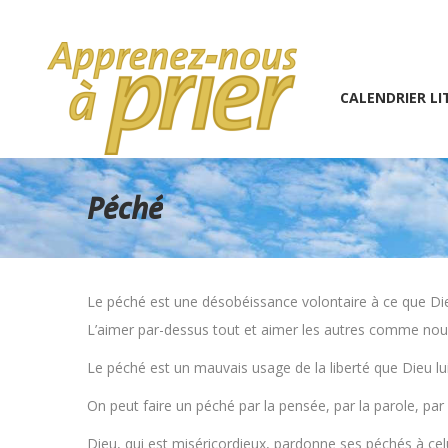
1 (234) 567-891
info@the7psy.com
Monday – 
CALENDRIER LITURGIQU
CALENDRIER LI
Péché
Le péché est une désobéissance volontaire à ce que 
L’aimer par-dessus tout et aimer les autres comme n
Le péché est un mauvais usage de la liberté que Dieu lu
On peut faire un péché par la pensée, par la parole, par 
Dieu, qui est miséricordieux, pardonne ses péchés à celu