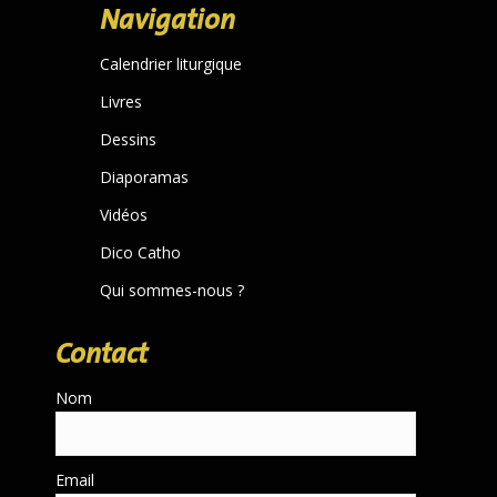
Navigation
opens
in
Calendrier liturgique
new
Livres
window
Dessins
Diaporamas
Vidéos
Dico Catho
Qui sommes-nous ?
Contact
Nom
Email