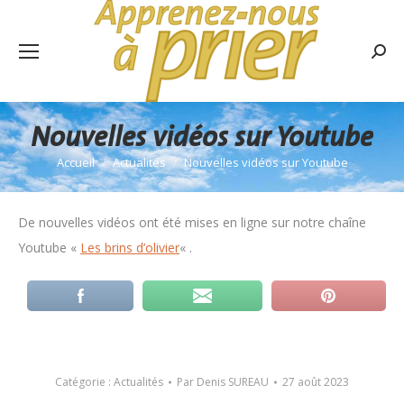
Rech
:
Nouvelles vidéos sur Youtube
Accueil
Actualités
Nouvelles vidéos sur Youtube
Vous êtes ici :
De nouvelles vidéos ont été mises en ligne sur notre chaîne
Youtube «
Les brins d’olivier
« .
Catégorie :
Actualités
Par
Denis SUREAU
27 août 2023