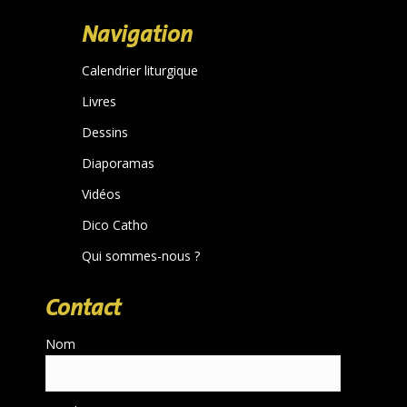
page
Navigation
opens
in
Calendrier liturgique
new
Livres
window
Dessins
Diaporamas
Vidéos
Dico Catho
Qui sommes-nous ?
Contact
Nom