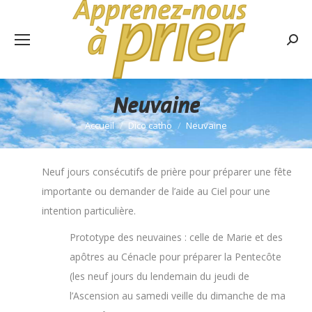
Rech
:
Neuvaine
Accueil
Dico catho
Neuvaine
Vous êtes ici :
Neuf jours consécutifs de prière pour préparer une fête
importante ou demander de l’aide au Ciel pour une
intention particulière.
Prototype des neuvaines : celle de Marie et des
apôtres au Cénacle pour préparer la Pentecôte
(les neuf jours du lendemain du jeudi de
l’Ascension au samedi veille du dimanche de ma