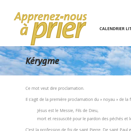
1 (234) 567-891
info@the7psy.com
Monday – 
CALENDRIER LITURGIQU
CALENDRIER LI
Kérygme
Ce mot veut dire proclamation.
Il s’agit de la première proclamation du » noyau » de la f
Jésus est le Messie, Fils de Dieu,
mort et ressuscité pour le pardon des péchés et 
C’est la profession de foi de saint Pierre. De saint Paul 