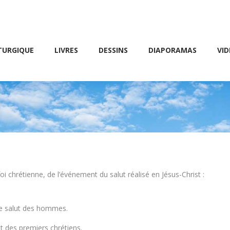
Friday 10 AM – 8 PM
E
LIVRES
DESSINS
DIAPORAMAS
VIDÉOS
TURGIQUE
LIVRES
DESSINS
DIAPORAMAS
VID
oi chrétienne, de l’événement du salut réalisé en Jésus-Christ :
le salut des hommes.
et des premiers chrétiens.