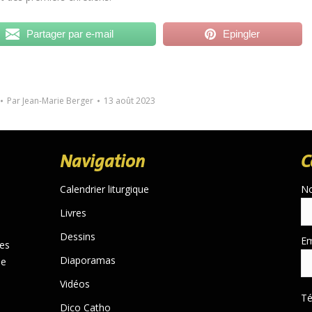
Partager par e-mail
Epingler
Par
Jean-Marie Berger
13 août 2023
Navigation
C
Calendrier liturgique
N
Livres
Dessins
Em
des
Diaporamas
de
Vidéos
T
Dico Catho