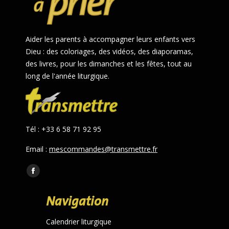
Aider les parents à accompagner leurs enfants vers
Dieu : des coloriages, des vidéos, des diaporamas,
des livres, pour les dimanches et les fêtes, tout au
long de l'année liturgique.
Tél : +33 6 58 71 92 95
Email :
mescommandes@transmettre.fr
Trouvez nous sur :
Facebook
page
Navigation
opens
in
Calendrier liturgique