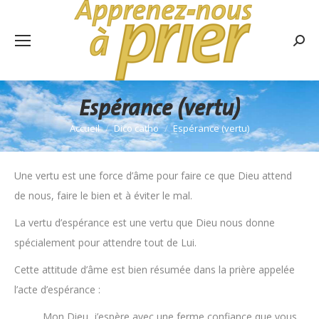
Rech
:
Espérance (vertu)
Accueil
Dico catho
Espérance (vertu)
Vous êtes ici :
Une vertu est une force d’âme pour faire ce que Dieu attend
de nous, faire le bien et à éviter le mal.
La vertu d’espérance est une vertu que Dieu nous donne
spécialement pour attendre tout de Lui.
Cette attitude d’âme est bien résumée dans la prière appelée
l’acte d’espérance :
Mon Dieu, j’espère avec une ferme confiance que vous