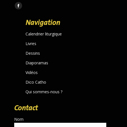
Trouvez nous sur :
Facebook
page
Navigation
opens
in
Calendrier liturgique
new
Livres
window
Dessins
Diaporamas
Vidéos
Dico Catho
Qui sommes-nous ?
Contact
Nom