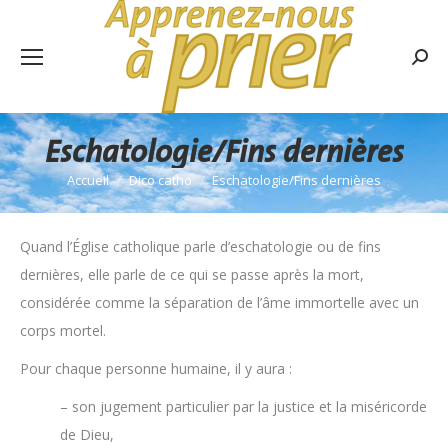
Rech
:
Eschatologie/Fins dernières
Accueil
Dico catho
Eschatologie/Fins dernières
Vous êtes ici :
Quand l’Église catholique parle d’eschatologie ou de fins
dernières, elle parle de ce qui se passe après la mort,
considérée comme la séparation de l’âme immortelle avec un
corps mortel.
Pour chaque personne humaine, il y aura :
– son jugement particulier par la justice et la miséricorde
de Dieu,